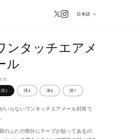
言語
日本語
ワンタッチエアメ
ール
イズ
洋2
洋4
洋6
洋7
がいらないワンタッチエアメール封筒で
。
筒のふたの部分にテープが貼ってあるの