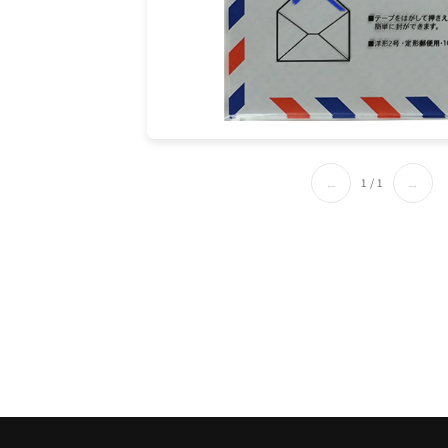
の
1
/
1
←
→