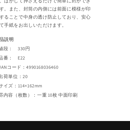
、はがして押さえるだけで簡単に封ができ
す。また、封筒の内側には前面に模様が印
することで中身の透け防止しており、安心
て手紙をお出しいただけます。
品説明
 値段：
330円
 品番：
E22
 JANコード：
4990168036460
 出荷単位：
20
 サイズ：
114×162mm
 罫内容（枚数）：
一重 10枚 中面印刷