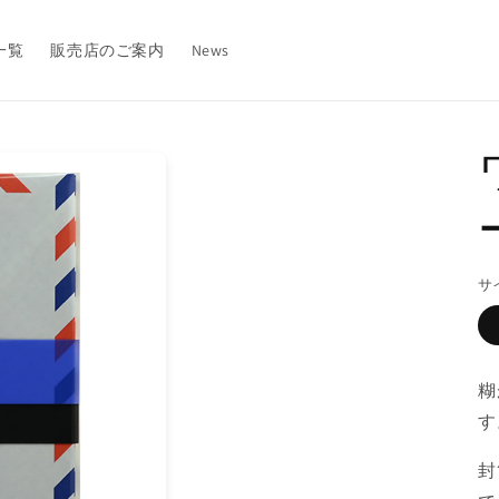
一覧
販売店のご案内
News
サ
糊
す
封