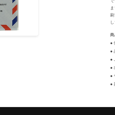
で
ま
刷
し
商
●
●
●
●
●
●