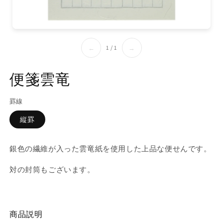
の
1
/
1
←
→
便箋雲竜
罫線
縦罫
銀色の繊維が入った雲竜紙を使用した上品な便せんです。
対の封筒もございます。
商品説明