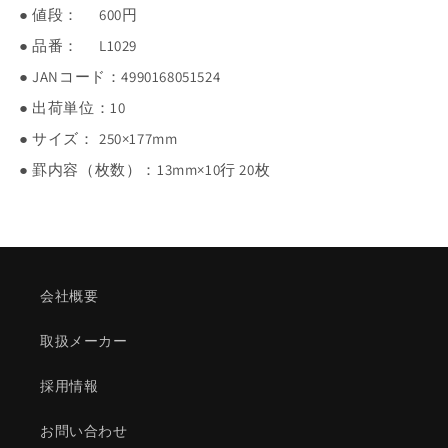
● 値段：
600円
● 品番：
L1029
● JANコード：
4990168051524
● 出荷単位：
10
● サイズ：
250×177mm
● 罫内容（枚数）：
13mm×10行 20枚
会社概要
取扱メーカー
採用情報
お問い合わせ